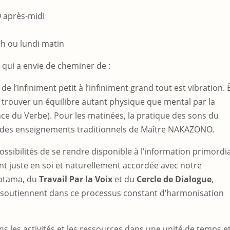
0 après-midi
h ou lundi matin
 qui a envie de cheminer de :
, de l’infiniment petit à l’infiniment grand tout est vibration. 
 et trouver un équilibre autant physique que mental par la
ce du Verbe). Pour les matinées, la pratique des sons du
e des enseignements traditionnels de Maître NAKAZONO.
ossibilités de se rendre disponible à l’information primordi
nt juste en soi et naturellement accordée avec notre
totama, du
Travail Par la Voix
et du
Cercle de Dialogue
,
 soutiennent dans ce processus constant d’harmonisation
 les activités et les ressources dans une unité de temps e