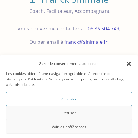
Coach, Facilitateur, Accompagnant
Vous pouvez me contacter au
06 86 504 749
,
Ou par email à
franck@sinimale.fr
.
Gérer le consentement aux cookies
Les cookies aident à une navigation agréable et à produire des
statistiques d'utilisation. Ne pas y consentir peut générer un affichage
aléatoire du site.
© 2008 – 2026
CC-BY-SA
FRANCK SINIMALE EI
Coach,
Accepter
Facilitateur, Accompagnant ♦
.
06 86 504 749
.
♦
franck@sinimale.fr
♦
LinkedIn
Refuser
Blog
♦
Mentions légales et Remerciements
♦
Politique de
Voir les préférences
confidentialité
♦
Politique de cookies