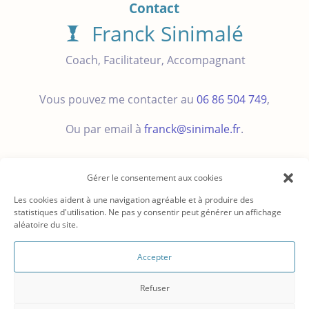
Contact
Franck Sinimalé
Coach, Facilitateur, Accompagnant
Vous pouvez me contacter au
06 86 504 749
,
Ou par email à
franck@sinimale.fr
.
Gérer le consentement aux cookies
Les cookies aident à une navigation agréable et à produire des
statistiques d'utilisation. Ne pas y consentir peut générer un affichage
aléatoire du site.
© 2008 – 2026
CC-BY-SA
FRANCK SINIMALE EI
Coach,
Accepter
Facilitateur, Accompagnant ♦
.
06 86 504 749
.
♦
franck@sinimale.fr
♦
LinkedIn
Refuser
Blog
♦
Mentions légales et Remerciements
♦
Politique de