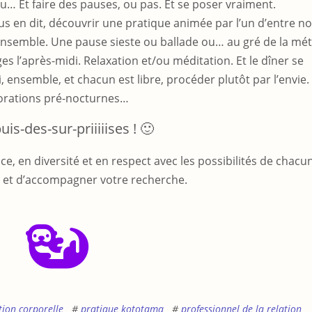
u… Et faire des pauses, ou pas. Et se poser vraiment.
s en dit, découvrir une pratique animée par l’un d’entre no
ensemble. Une pause sieste ou ballade ou… au gré de la mé
es l’après-midi. Relaxation et/ou méditation. Et le dîner se
 ensemble, et chacun est libre, procéder plutôt par l’envie.
lorations pré-nocturnes…
puis-des-sur-priiiiises ! 🙂
ce, en diversité et en respect avec les possibilités de chacun
rs et d’accompagner votre recherche.
ion corporelle
pratique kototama
professionnel de la relation