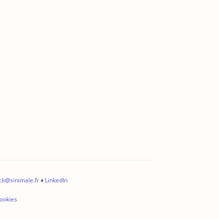
ck@sinimale.fr
♦
LinkedIn
cookies