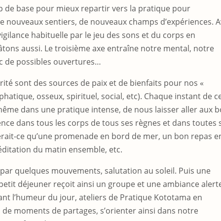
 de base pour mieux repartir vers la pratique pour
 de nouveaux sentiers, de nouveaux champs d’expériences. 
gilance habituelle par le jeu des sons et du corps en
tons aussi. Le troisième axe entraîne notre mental, notre
ec de possibles ouvertures…
rité sont des sources de paix et de bienfaits pour nos «
hatique, osseux, spirituel, social, etc). Chaque instant de c
même dans une pratique intense, de nous laisser aller aux 
ce dans tous les corps de tous ses règnes et dans toutes 
serait-ce qu’une promenade en bord de mer, un bon repas e
éditation du matin ensemble, etc.
par quelques mouvements, salutation au soleil. Puis une
petit déjeuner reçoit ainsi un groupe et une ambiance alert
ant l’humeur du jour, ateliers de Pratique Kototama en
és de moments de partages, s’orienter ainsi dans notre