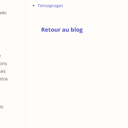
Témoignages
Avec
Retour au blog
e
bons
ses
ntre
es