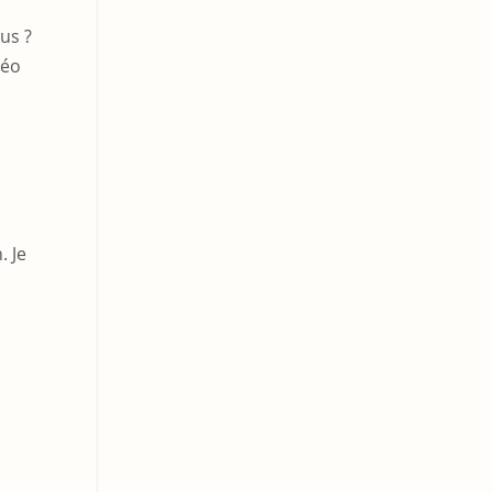
us ?
téo
. Je