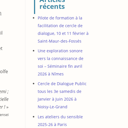
récents
n
Pilote de formation à la
facilitation de cercle de
il
dialogue, 10 et 11 février à
Saint-Maur-des-Fossés
et
Une exploration sonore
vers la connaissance de
soi – Séminaire fin avril
olfe
2026 à Nîmes
Cercle de Dialogue Public
emi ;
tous les 3e samedis de
ielle
Janvier à Juin 2026 à
r !
»
Noisy-Le-Grand
enseï
Les ateliers du sensible
2025-26 à Paris